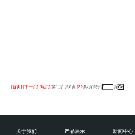
[
首页
]
[下一页] [尾页]
[第
1
页] 共0页 [
32
条/页]转到
页
关于我们
产品展示
新闻中心