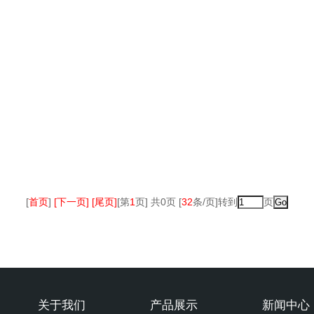
[
首页
]
[下一页] [尾页]
[第
1
页] 共0页 [
32
条/页]转到
页
关于我们
产品展示
新闻中心