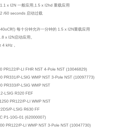
1 x I2N 一般应用,1.5 x I2hd 重载应用
or 2 /60 seconds 启动过载
0oC时) 每十分钟允许一分钟的 1.5 x I2N重载应用
.8 x I2N启动应用。
 4 kHz，
0 PR122/P-LI FHR NST 4-Pole NST (10046829)
0 PR331/P-LSIG WMP NST 3-Pole NST (10097773)
0 PR333/P-LSIG WMP NST
2-LSIG R320 FEF
1250 PR122/P-LI WMP NST
2DS/P-LSIG R630 FF
 P1-10G-01 (62000007)
00 PR122/P-LI WMP NST 3-Pole NST (10047730)