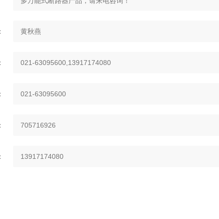
：
"/>
：
：
：
：
"/>