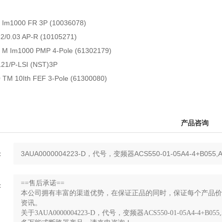
)
 Im1000 FR 3P (10036078)
2/0.03 AP-R (10105271)
 M Im1000 PMP 4-Pole (61302179)
21/P-LSI (NST)3P
TM 10Ith FEF 3-Pole (61300080)
产品咨询
：
：