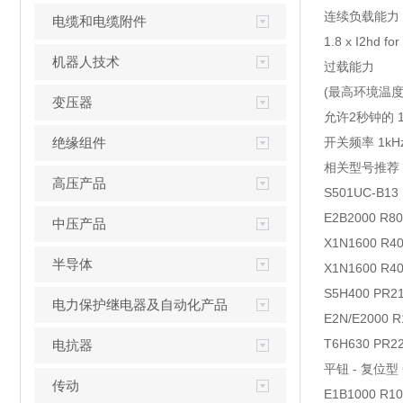
连续负载能力 1.
电缆和电缆附件
1.8 x I2hd f
机器人技术
过载能力
(最高环境温度4
变压器
允许2秒钟的 1
绝缘组件
开关频率 1kHz
相关型号推荐
高压产品
S501UC-B13
E2B2000 R80
中压产品
X1N1600 R40
半导体
X1N1600 R40
S5H400 PR21
电力保护继电器及自动化产品
E2N/E2000 R
T6H630 PR22
电抗器
平钮 - 复位型 C
传动
E1B1000 R10